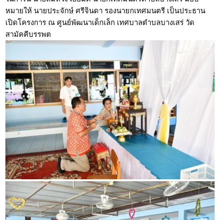
หมายให้ นายประจักษ์ ศรีจินดา รองนายกเทศมนตรี เป็นประธาน
เปิดโครงการ ณ ศูนย์พัฒนาเด็กเล็ก เทศบาลตำบลบางเสร่ วัด
สามัคคีบรรพต