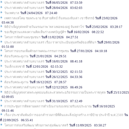
ประกาศเทศบาลตำบลบางเสร่
วันที่ 06/05/2026 07:53:59
ประกาศเทศบาลตำบลบางเสร่
วันที่ 28/04/2026 03:02:03
วันเทศบาล
วันที่ 24/04/2026 07:24:40
เทศกาลแห่โคม ชมพระฉาย สืบสายศิลป์ ถิ่นหนองจับเต่า เขาชีจรรย์
วันที่ 23/02/2026
03:44:38
พิธีบำเพ็ญกุศลคล้ายวันมรณภาพ 'หลวงพ่อทองอยู่ จันทสาโร'
วันที่ 23/02/2026 03:28:17
ขอเชิญชวนแสดงความคิดเห็นร่างเทศบัญญัติฯ
วันที่ 16/02/2026 08:22:52
โครงการจัดทำแผนชุมชนฯ
วันที่ 11/02/2026 04:27:51
ประกาศเทศบาลตำบลบางเสร่ เรื่อง ราคาประเมินทุนทรัพย์ของที่ดินฯ
วันที่ 29/01/2026
01:51:00
โครงการอบรมเพื่มศักยภาพคณะกรรมการชุมชน
วันที่ 27/01/2026 04:10:18
ต้อนรับคณะดูงาน
วันที่ 21/01/2026 04:29:51
ประกาศเทศบาลตำบลบางเสร่
วันที่ 16/01/2026 08:41:18
วันเด็กแห่งชาติ
วันที่ 12/01/2026 02:15:32
ประกาศเทศบาลตำบลบางเสร่
วันที่ 30/12/2025 02:11:53
ประกาศเทศบาลตำบลบางเสร่
วันที่ 26/12/2025 04:33:36
ต้อนรับคณะดูงาน
วันที่ 16/12/2025 07:28:57
ประกาศเทศบาลตำบลบางเสร่
วันที่ 12/12/2025 06:49:26
พิธีบำเพ็ญกุศลสวดพระพุทธมนต์และสวดพระอภิธรรมถวายเป็นพระราชกุศล
วันที่ 25/11/2025
02:09:05
ประกาศเทศบาลตำบลบางเสร่
วันที่ 31/10/2025 07:12:49
การประชุมการติดตามผลการดำเนินงานของหน่วยรับงบประมาณ
วันที่ 16/10/2025
09:11:46
เรื่อง ประชาสัมพันธ์การออกสำรวจภาษีที่ดินและสิ่งปลูกสร้าง ภาษีป้าย ประจำปี พ.ศ.2569
วัน
ที่ 22/09/2025 06:55:41
โครงการส่งเสริมพัฒนาศักยภาพกลุ่มพัฒนาสตรี
วันที่ 11/09/2025 03:50:27