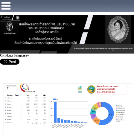
https://www.facebook.com/Municipalitybangsaray
Citydata bangsaray