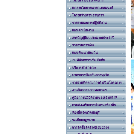
โครงสร้างของเทศบาล
แถลงนโยบายนายกเทศมนตรี
โครงสร้างส่วนราชการ
รายงานผลการปฏิบัติงาน
แผนดำเนินงาน
เทศบัญญัติงบประมาณประจำปี
รายงานการเงิน
แผนพัฒนาท้องถิ่น
20 ที่พักทหารเรือ สัตหีบ
บริการสาธารณะ
มาตรการป้องกันการทุจริต
รายงานติดตามการดำเนินโครงการ
งานกิจการสภาเทศบาลฯ
คู่มือการปฏิบัติงานของเจ้าหน้าที่
กรมส่งเสริมการปกครองท้องถิ่น
ท้องถิ่นจังหวัดชลบุรี
ระเบียบกฏหมาย
การจัดซื้อจัดจ้างปี งป 2566