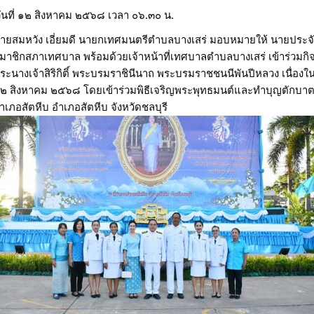
ันที่ ๑๒ สิงหาคม ๒๕๖๘ เวลา ๐๖.๓๐ น.
ายสมหวัง เอี่ยมดี นายกเทศมนตรีตำบลบางเสร่ มอบหมายให้ นายประจั
มาชิกสภาเทศบาล พร้อมด้วยเจ้าหน้าที่เทศบาลตำบลบางเสร่ เข้าร่วมกิ
ระนางเจ้าสิริกิติ์ พระบรมราชินีนาถ พระบรมราชชนนีพันปีหลวง เนื่
๒ สิงหาคม ๒๕๖๘ โดยเข้าร่วมพิธีเจริญพระพุทธมนต์และทำบุญตักบาต
ำเภอสัตหีบ อำเภอสัตหีบ จังหวัดชลบุรี