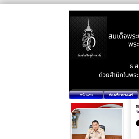
หน้าแรก
ท่องเที่ยวบางเสร่
พ
วั