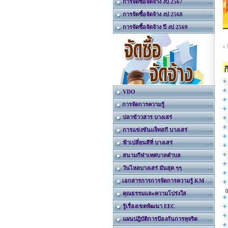
การจัดซื้อจัดจ้าง งป 2567
การจัดซื้อจัดจ้าง งป 2568
การจัดซื้อจัดจ้าง ปี งป 2569
«
VDO
การจัดการความรู้
ปลาข้าวสาร บางเสร่
การแข่งขันแจ็ทสกี บางเสร่
ฟ้าเปลี่ยนสีที่ บางเสร่
สนามกีฬาเทศบาลตำบล
วันไหลบางเสร่ มันสุด ๆๆ
เอกสารการการจัดการความรู้ KM
0
คุณธรรมและความโปร่งใส
รู้เรื่องเขตพัฒนา EEC
แผนปฎิบัติการป้องกันการทุจริต