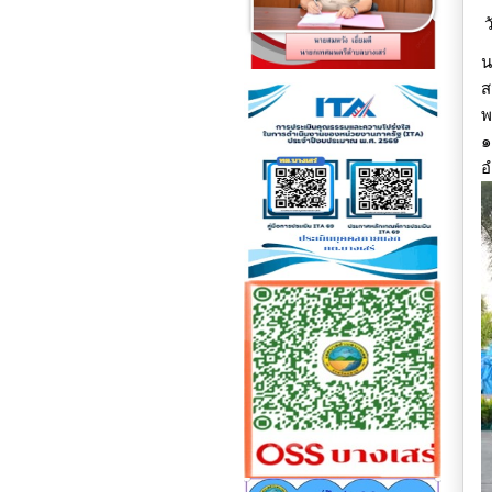
ว
น
ส
พ
๑
อ