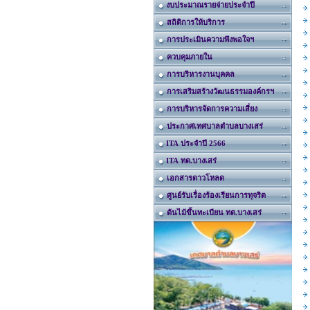
งบประมาณรายจ่ายประจำปี
สถิติการให้บริการ
การประเมินความพึงพอใจฯ
ควบคุมภายใน
การบริหารงานบุคคล
การเสริมสร้างวัฒนธรรมองค์กรฯ
การบริหารจัดการความเสี่ยง
ประกาศเทศบาลตำบลบางเสร่
ITA ประจำปี 2566
ITA ทต.บางเสร่
เอกสารดาวโหลด
ศูนย์รับเรื่องร้องเรียนการทุจริต
ต้นไม้ขึ้นทะเบียน ทต.บางเสร่