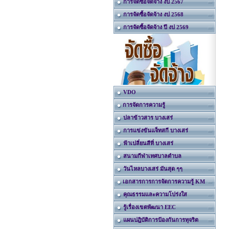
การจัดซื้อจัดจ้าง งป 2567
การจัดซื้อจัดจ้าง งป 2568
การจัดซื้อจัดจ้าง ปี งป 2569
VDO
การจัดการความรู้
ปลาข้าวสาร บางเสร่
การแข่งขันแจ็ทสกี บางเสร่
ฟ้าเปลี่ยนสีที่ บางเสร่
สนามกีฬาเทศบาลตำบล
วันไหลบางเสร่ มันสุด ๆๆ
เอกสารการการจัดการความรู้ KM
คุณธรรมและความโปร่งใส
รู้เรื่องเขตพัฒนา EEC
แผนปฎิบัติการป้องกันการทุจริต