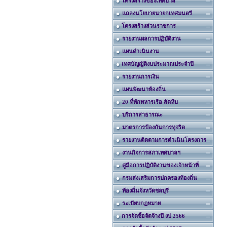
โครงสร้างของเทศบาล
แถลงนโยบายนายกเทศมนตรี
โครงสร้างส่วนราชการ
รายงานผลการปฏิบัติงาน
แผนดำเนินงาน
เทศบัญญัติงบประมาณประจำปี
รายงานการเงิน
แผนพัฒนาท้องถิ่น
20 ที่พักทหารเรือ สัตหีบ
บริการสาธารณะ
มาตรการป้องกันการทุจริต
รายงานติดตามการดำเนินโครงการ
งานกิจการสภาเทศบาลฯ
คู่มือการปฏิบัติงานของเจ้าหน้าที่
กรมส่งเสริมการปกครองท้องถิ่น
ท้องถิ่นจังหวัดชลบุรี
ระเบียบกฏหมาย
การจัดซื้อจัดจ้างปี งป 2566