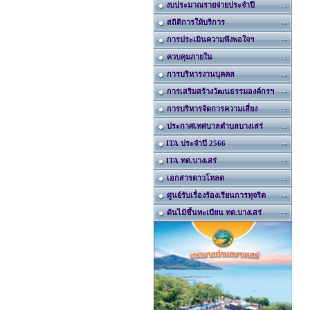
งบประมาณรายจ่ายประจำปี
สถิติการให้บริการ
การประเมินความพึงพอใจฯ
ควบคุมภายใน
การบริหารงานบุคคล
การเสริมสร้างวัฒนธรรมองค์กรฯ
การบริหารจัดการความเสี่ยง
ประกาศเทศบาลตำบลบางเสร่
ITA ประจำปี 2566
ITA ทต.บางเสร่
เอกสารดาวโหลด
ศูนย์รับเรื่องร้องเรียนการทุจริต
ต้นไม้ขึ้นทะเบียน ทต.บางเสร่