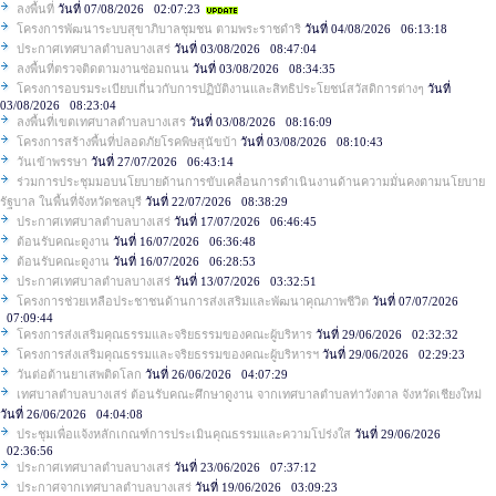
ลงพื้นที่
วันที่ 07/08/2026 02:07:23
โครงการพัฒนาระบบสุขาภิบาลชุมชน ตามพระราชดำริ
วันที่ 04/08/2026 06:13:18
ประกาศเทศบาลตำบลบางเสร่
วันที่ 03/08/2026 08:47:04
ลงพื้นที่ตรวจติดตามงานซ่อมถนน
วันที่ 03/08/2026 08:34:35
โครงการอบรมระเบียบเกี่นวกับการปฏิบัติงานและสิทธิประโยชน์สวัสดิการต่างๆ
วันที่
03/08/2026 08:23:04
ลงพื้นที่เขตเทศบาลตำบลบางเสร
วันที่ 03/08/2026 08:16:09
โครงการสร้างพื้นที่ปลอดภัยโรคพิษสุนัขบ้า
วันที่ 03/08/2026 08:10:43
วันเข้าพรรษา
วันที่ 27/07/2026 06:43:14
ร่วมการประชุมมอบนโยบายด้านการขับเคลื่อนการดำเนินงานด้านความมั่นคงตามนโยบาย
รัฐบาล ในพื้นที่จังหวัดชลบุรี
วันที่ 22/07/2026 08:38:29
ประกาศเทศบาลตำบลบางเสร่
วันที่ 17/07/2026 06:46:45
ต้อนรับคณะดูงาน
วันที่ 16/07/2026 06:36:48
ต้อนรับคณะดูงาน
วันที่ 16/07/2026 06:28:53
ประกาศเทศบาลตำบลบางเสร่
วันที่ 13/07/2026 03:32:51
โครงการช่วยเหลือประชาชนด้านการส่งเสริมและพัฒนาคุณภาพชีวิต
วันที่ 07/07/2026
07:09:44
โครงการส่งเสริมคุณธรรมและจริยธรรมของคณะผู้บริหาร
วันที่ 29/06/2026 02:32:32
โครงการส่งเสริมคุณธรรมและจริยธรรมของคณะผู้บริหารฯ
วันที่ 29/06/2026 02:29:23
วันต่อต้านยาเสพติดโลก
วันที่ 26/06/2026 04:07:29
เทศบาลตำบลบางเสร่ ต้อนรับคณะศึกษาดูงาน จากเทศบาลตำบลท่าวังตาล จังหวัดเชียงใหม่
วันที่ 26/06/2026 04:04:08
ประชุมเพื่อแจ้งหลักเกณฑ์การประเมินคุณธรรมและความโปร่งใส
วันที่ 29/06/2026
02:36:56
ประกาศเทศบาลตำบลบางเสร่
วันที่ 23/06/2026 07:37:12
ประกาศจากเทศบาลตำบลบางเสร่
วันที่ 19/06/2026 03:09:23