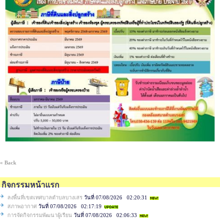
« Back
กิจกรรมหน้าแรก
ลงพื้นที่เขตเทศบาลตำบลบางเสร
วันที่ 07/08/2026 02:20:31
สภาพอากาศ
วันที่ 07/08/2026 02:17:19
การจัดกิจกรรมพัฒนาผู้เรียน
วันที่ 07/08/2026 02:06:33