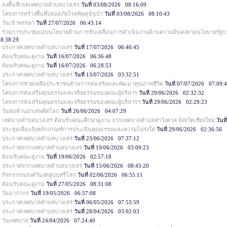
ลงพื้นที่เขตเทศบาลตำบลบางเสร
วันที่ 03/08/2026 08:16:09
โครงการสร้างพื้นที่ปลอดภัยโรคพิษสุนัขบ้า
วันที่ 03/08/2026 08:10:43
วันเข้าพรรษา
วันที่ 27/07/2026 06:43:14
ร่วมการประชุมมอบนโยบายด้านการขับเคลื่อนการดำเนินงานด้านความมั่นคงตามนโยบายรัฐบาล ใ
8:38:29
ประกาศเทศบาลตำบลบางเสร่
วันที่ 17/07/2026 06:46:45
ต้อนรับคณะดูงาน
วันที่ 16/07/2026 06:36:48
ต้อนรับคณะดูงาน
วันที่ 16/07/2026 06:28:53
ประกาศเทศบาลตำบลบางเสร่
วันที่ 13/07/2026 03:32:51
โครงการช่วยเหลือประชาชนด้านการส่งเสริมและพัฒนาคุณภาพชีวิต
วันที่ 07/07/2026 07:09:
โครงการส่งเสริมคุณธรรมและจริยธรรมของคณะผู้บริหาร
วันที่ 29/06/2026 02:32:32
โครงการส่งเสริมคุณธรรมและจริยธรรมของคณะผู้บริหารฯ
วันที่ 29/06/2026 02:29:23
วันต่อต้านยาเสพติดโลก
วันที่ 26/06/2026 04:07:29
เทศบาลตำบลบางเสร่ ต้อนรับคณะศึกษาดูงาน จากเทศบาลตำบลท่าวังตาล จังหวัดเชียงใหม่
วันท
ประชุมเพื่อแจ้งหลักเกณฑ์การประเมินคุณธรรมและความโปร่งใส
วันที่ 29/06/2026 02:36:56
ประกาศเทศบาลตำบลบางเสร่
วันที่ 23/06/2026 07:37:12
ประกาศจากเทศบาลตำบลบางเสร่
วันที่ 19/06/2026 03:09:23
ต้อนรับคณะดูงาน
วันที่ 19/06/2026 02:57:18
ประกาศจากเทศบาลตำบลบางเสร่
วันที่ 15/06/2026 08:45:20
กิจกรรรณรงค์วันงดสูบบุหรี่โลก
วันที่ 02/06/2026 06:55:11
ต้อนรับคณะดูงาน
วันที่ 27/05/2026 08:31:08
วันอาภากร
วันที่ 19/05/2026 06:57:08
ประกาศเทศบาลตำบลบางเสร่
วันที่ 06/05/2026 07:53:59
ประกาศเทศบาลตำบลบางเสร่
วันที่ 28/04/2026 03:02:03
วันเทศบาล
วันที่ 24/04/2026 07:24:40