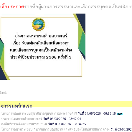
คลิ๊กประกาศ
รายชื่อผู้ผ่านการสรรหาและเลือกสรรบุคคลเป็นพนักงา
 Back
กิจกรรมหน้าแรก
โครงการพัฒนาระบบสุขาภิบาลชุมชน ตามพระราชดำริ
วันที่ 04/08/2026 06:13:18
ประกาศเทศบาลตำบลบางเสร่
วันที่ 03/08/2026 08:47:04
ลงพื้นที่ตรวจติดตามงานซ่อมถนน
วันที่ 03/08/2026 08:34:35
โครงการอบรมระเบียบเกี่นวกับการปฏิบัติงานและสิทธิประโยชน์สวัสดิการต่างๆ
วันที่ 03/08/2