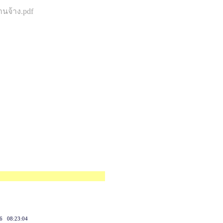
นจ้าง.pdf
026 08:23:04