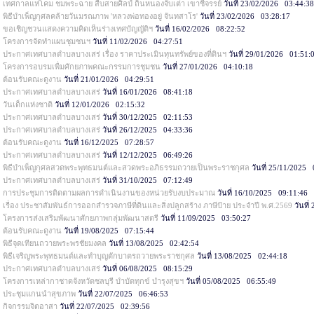
เทศกาลแห่โคม ชมพระฉาย สืบสายศิลป์ ถิ่นหนองจับเต่า เขาชีจรรย์
วันที่ 23/02/2026 03:44:3
พิธีบำเพ็ญกุศลคล้ายวันมรณภาพ 'หลวงพ่อทองอยู่ จันทสาโร'
วันที่ 23/02/2026 03:28:17
ขอเชิญชวนแสดงความคิดเห็นร่างเทศบัญญัติฯ
วันที่ 16/02/2026 08:22:52
โครงการจัดทำแผนชุมชนฯ
วันที่ 11/02/2026 04:27:51
ประกาศเทศบาลตำบลบางเสร่ เรื่อง ราคาประเมินทุนทรัพย์ของที่ดินฯ
วันที่ 29/01/2026 01:51:
โครงการอบรมเพื่มศักยภาพคณะกรรมการชุมชน
วันที่ 27/01/2026 04:10:18
ต้อนรับคณะดูงาน
วันที่ 21/01/2026 04:29:51
ประกาศเทศบาลตำบลบางเสร่
วันที่ 16/01/2026 08:41:18
วันเด็กแห่งชาติ
วันที่ 12/01/2026 02:15:32
ประกาศเทศบาลตำบลบางเสร่
วันที่ 30/12/2025 02:11:53
ประกาศเทศบาลตำบลบางเสร่
วันที่ 26/12/2025 04:33:36
ต้อนรับคณะดูงาน
วันที่ 16/12/2025 07:28:57
ประกาศเทศบาลตำบลบางเสร่
วันที่ 12/12/2025 06:49:26
พิธีบำเพ็ญกุศลสวดพระพุทธมนต์และสวดพระอภิธรรมถวายเป็นพระราชกุศล
วันที่ 25/11/2025 
ประกาศเทศบาลตำบลบางเสร่
วันที่ 31/10/2025 07:12:49
การประชุมการติดตามผลการดำเนินงานของหน่วยรับงบประมาณ
วันที่ 16/10/2025 09:11:46
เรื่อง ประชาสัมพันธ์การออกสำรวจภาษีที่ดินและสิ่งปลูกสร้าง ภาษีป้าย ประจำปี พ.ศ.2569
วันที่
โครงการส่งเสริมพัฒนาศักยภาพกลุ่มพัฒนาสตรี
วันที่ 11/09/2025 03:50:27
ต้อนรับคณะดูงาน
วันที่ 19/08/2025 07:15:44
พิธีจุดเทียนถวายพระพรชัยมงคล
วันที่ 13/08/2025 02:42:54
พิธีเจริญพระพุทธมนต์และทำบุญตักบาตรถวายพระราชกุศล
วันที่ 13/08/2025 02:44:18
ประกาศเทศบาลตำบลบางเสร่
วันที่ 06/08/2025 08:15:29
โครงการเหล่ากาชาดจังหวัดชลบุรี บำบัดทุกข์ บำรุงสุขฯ
วันที่ 05/08/2025 06:55:49
ประชุมแกนนำสุขภาพ
วันที่ 22/07/2025 06:46:53
กิจกรรมจิตอาสา
วันที่ 22/07/2025 02:39:56