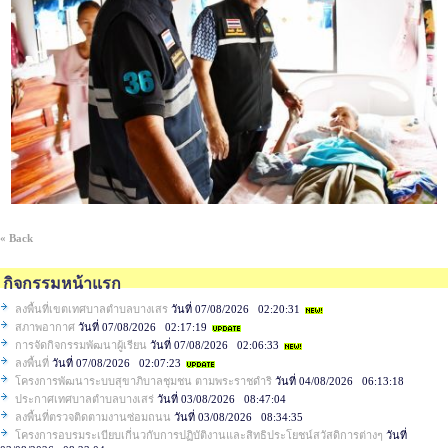
« Back
กิจกรรมหน้าแรก
ลงพื้นที่เขตเทศบาลตำบลบางเสร
วันที่ 07/08/2026 02:20:31
สภาพอากาศ
วันที่ 07/08/2026 02:17:19
การจัดกิจกรรมพัฒนาผู้เรียน
วันที่ 07/08/2026 02:06:33
ลงพื้นที่
วันที่ 07/08/2026 02:07:23
โครงการพัฒนาระบบสุขาภิบาลชุมชน ตามพระราชดำริ
วันที่ 04/08/2026 06:13:18
ประกาศเทศบาลตำบลบางเสร่
วันที่ 03/08/2026 08:47:04
ลงพื้นที่ตรวจติดตามงานซ่อมถนน
วันที่ 03/08/2026 08:34:35
โครงการอบรมระเบียบเกี่นวกับการปฏิบัติงานและสิทธิประโยชน์สวัสดิการต่างๆ
วันที่