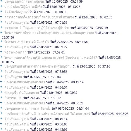
ประชุม แกนนำสุขภาพชุมชน
วันที่ 12/06/2025 05:24:59
มอบผ้าอ้อมให้ผู้มีภาวะพึ่งพิง
วันที่ 12/06/2025 05:13:23
ติดตั้งเครื่องสูบน้ำ
วันที่ 12/06/2025 05:08:00
สำรวจการติดตั้งเครื่องสูบน้ำแก้ไขปัญหาน้ำท่วมขัง
วันที่ 12/06/2025 05:02:53
ต้อนรับคณะดูงาน
วันที่ 30/05/2025 07:01:39
ตรวจสอบ กำกับดูแล การปฏิบัติงานของผู้รับจ้าง
วันที่ 30/05/2025 03:07:19
โครงการสร้างพื้นที่ปลอดโรคพิษสุนัขบ้า และจัดระเบียบสุนัขจรจัด
วันที่ 28/05/2025
03:37:50
จิตอาสา เราทำ ความดี ด้วยหัวใจ
วันที่ 27/05/2025 06:57:58
ต้อนรับคณะดูงาน
วันที่ 23/05/2025 06:59:27
พิธีวางพวงมาลา
วันที่ 19/05/2025 07:59:01
โครงการอบรมให้ความรู้ด้านกฎหมาย ประจำปีงบประมาณ พ.ศ.2567
วันที่ 15/05/2025
10:01:35
ประชุมหัวหน้าส่วนราชการ และประชุมผู้ใหญ่บ้าน
วันที่ 13/05/2025 06:37:16
ต้อนรับคณะดูงาน
วันที่ 07/05/2025 07:58:53
ต้อนรับดูงาน
วันที่ 02/05/2025 07:29:04
ประกาศเทศบาลตำบลบางเสร่
วันที่ 28/04/2025 09:19:14
ต้อนรับคณะดูงาน
วันที่ 25/04/2025 04:36:37
ทำบุญเนื่องในวันเทศบาล
วันที่ 24/04/2025 08:03:37
กิจกรรม 5 ส.
วันที่ 24/04/2025 07:55:12
ประกาศเทศบาลตำบลบางเสร่
วันที่ 18/04/2025 08:30:20
ประชุมคณะกรรมการการเลือกตั้ง
วันที่ 08/04/2025 04:34:04
การจับสลากล็อคร้านค้า งานประเพณีสงกรานต์ วันไหลบางเสร่
วันที่ 08/04/2025 04:28:25
ต้อนรับคณะดูงาน
วันที่ 27/03/2025 08:49:14
ต้อนรับคณะดูงาน
วันที่ 27/03/2025 03:50:08
ต้อนรับคณะดูงาน
วันที่ 26/03/2025 04:43:09