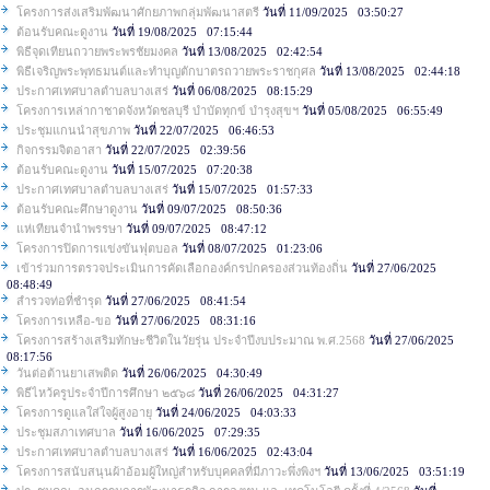
โครงการส่งเสริมพัฒนาศักยภาพกลุ่มพัฒนาสตรี
วันที่ 11/09/2025 03:50:27
ต้อนรับคณะดูงาน
วันที่ 19/08/2025 07:15:44
พิธีจุดเทียนถวายพระพรชัยมงคล
วันที่ 13/08/2025 02:42:54
พิธีเจริญพระพุทธมนต์และทำบุญตักบาตรถวายพระราชกุศล
วันที่ 13/08/2025 02:44:18
ประกาศเทศบาลตำบลบางเสร่
วันที่ 06/08/2025 08:15:29
โครงการเหล่ากาชาดจังหวัดชลบุรี บำบัดทุกข์ บำรุงสุขฯ
วันที่ 05/08/2025 06:55:49
ประชุมแกนนำสุขภาพ
วันที่ 22/07/2025 06:46:53
กิจกรรมจิตอาสา
วันที่ 22/07/2025 02:39:56
ต้อนรับคณะดูงาน
วันที่ 15/07/2025 07:20:38
ประกาศเทศบาลตำบลบางเสร่
วันที่ 15/07/2025 01:57:33
ต้อนรับคณะศึกษาดูงาน
วันที่ 09/07/2025 08:50:36
แห่เทียนจำนำพรรษา
วันที่ 09/07/2025 08:47:12
โครงการปิดการแข่งขันฟุตบอล
วันที่ 08/07/2025 01:23:06
เข้าร่วมการตรวจประเมินการคัดเลือกองค์กรปกครองส่วนท้องถิ่น
วันที่ 27/06/2025
08:48:49
สำรวจท่อที่ชำรุด
วันที่ 27/06/2025 08:41:54
โครงการเหลือ-ขอ
วันที่ 27/06/2025 08:31:16
โครงการสร้างเสริมทักษะชีวิตในวัยรุ่น ประจำปีงบประมาณ พ.ศ.2568
วันที่ 27/06/2025
08:17:56
วันต่อต้านยาเสพติด
วันที่ 26/06/2025 04:30:49
พิธีไหว้ครูประจำปีการศึกษา ๒๕๖๘
วันที่ 26/06/2025 04:31:27
โครงการดูแลใส่ใจผู้สูงอายุ
วันที่ 24/06/2025 04:03:33
ประชุมสภาเทศบาล
วันที่ 16/06/2025 07:29:35
ประกาศเทศบาลตำบลบางเสร่
วันที่ 16/06/2025 02:43:04
โครงการสนับสนุนผ้าอ้อมผู้ใหญ่สำหรับบุคคลที่มีภาวะพึ่งพิงฯ
วันที่ 13/06/2025 03:51:19