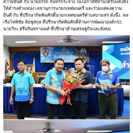
ความยินดี กับ นายอรรถ จันทร์กระจ่าง ในโอกาสที่ท่านได้รับแต่งตั้ง
ให้ดำรงตำแหน่ง เลขานุการนายกเทศมนตรี และร่วมแสดงความ
ยินดี กับ
ที่ปรึกษากิตติมศักดิ์นายกเทศมนตรีตำบลบางเสร่ ดังนี้1. พล
เรือโทพิชัย ล้อชูสกุล ที่ปรึกษากิตติมศักดิ์ด้านการพัฒนาองค์กร2.
นายวีระ ศรีนรินทรานนท์ ที่ปรึกษาด้านเศรษฐกิจและสังคม