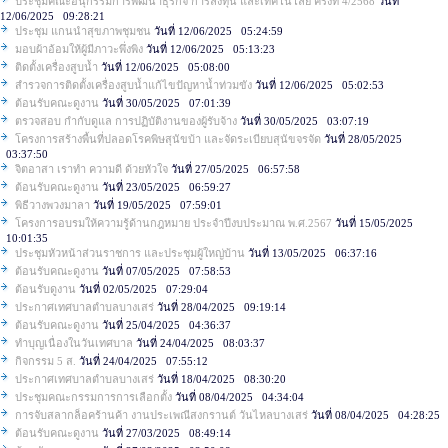
ประชุมคณะอนุกรรมการพัฒนาธุรกิจ การลงทุน และเทคโนโลยี ครั้งที่ 4/2568
วันที่
12/06/2025 09:28:21
ประชุม แกนนำสุขภาพชุมชน
วันที่ 12/06/2025 05:24:59
มอบผ้าอ้อมให้ผู้มีภาวะพึ่งพิง
วันที่ 12/06/2025 05:13:23
ติดตั้งเครื่องสูบน้ำ
วันที่ 12/06/2025 05:08:00
สำรวจการติดตั้งเครื่องสูบน้ำแก้ไขปัญหาน้ำท่วมขัง
วันที่ 12/06/2025 05:02:53
ต้อนรับคณะดูงาน
วันที่ 30/05/2025 07:01:39
ตรวจสอบ กำกับดูแล การปฏิบัติงานของผู้รับจ้าง
วันที่ 30/05/2025 03:07:19
โครงการสร้างพื้นที่ปลอดโรคพิษสุนัขบ้า และจัดระเบียบสุนัขจรจัด
วันที่ 28/05/2025
03:37:50
จิตอาสา เราทำ ความดี ด้วยหัวใจ
วันที่ 27/05/2025 06:57:58
ต้อนรับคณะดูงาน
วันที่ 23/05/2025 06:59:27
พิธีวางพวงมาลา
วันที่ 19/05/2025 07:59:01
โครงการอบรมให้ความรู้ด้านกฎหมาย ประจำปีงบประมาณ พ.ศ.2567
วันที่ 15/05/2025
10:01:35
ประชุมหัวหน้าส่วนราชการ และประชุมผู้ใหญ่บ้าน
วันที่ 13/05/2025 06:37:16
ต้อนรับคณะดูงาน
วันที่ 07/05/2025 07:58:53
ต้อนรับดูงาน
วันที่ 02/05/2025 07:29:04
ประกาศเทศบาลตำบลบางเสร่
วันที่ 28/04/2025 09:19:14
ต้อนรับคณะดูงาน
วันที่ 25/04/2025 04:36:37
ทำบุญเนื่องในวันเทศบาล
วันที่ 24/04/2025 08:03:37
กิจกรรม 5 ส.
วันที่ 24/04/2025 07:55:12
ประกาศเทศบาลตำบลบางเสร่
วันที่ 18/04/2025 08:30:20
ประชุมคณะกรรมการการเลือกตั้ง
วันที่ 08/04/2025 04:34:04
การจับสลากล็อคร้านค้า งานประเพณีสงกรานต์ วันไหลบางเสร่
วันที่ 08/04/2025 04:28:25
ต้อนรับคณะดูงาน
วันที่ 27/03/2025 08:49:14