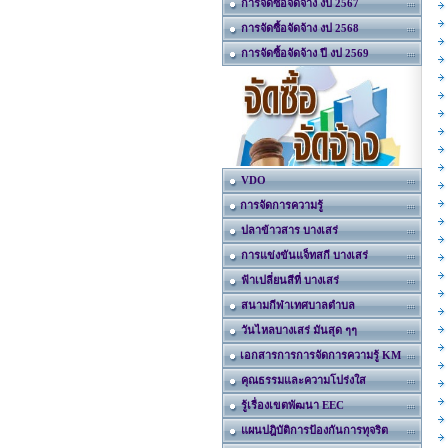
การจัดซื้อจัดจ้าง งป 2567
การจัดซื้อจัดจ้าง งป 2568
การจัดซื้อจัดจ้าง ปี งป 2569
VDO
การจัดการความรู้
ปลาข้าวสาร บางเสร่
การแข่งขันแจ็ทสกี บางเสร่
ฟ้าเปลี่ยนสีที่ บางเสร่
สนามกีฬาเทศบาลตำบล
วันไหลบางเสร่ มันสุด ๆๆ
เอกสารการการจัดการความรู้ KM
คุณธรรมและความโปร่งใส
รู้เรื่องเขตพัฒนา EEC
แผนปฎิบัติการป้องกันการทุจริต