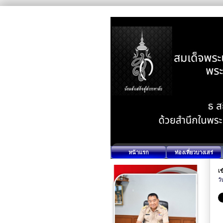
หน้าแรก
ท่องเที่ยวบางเสร่
เ
วั