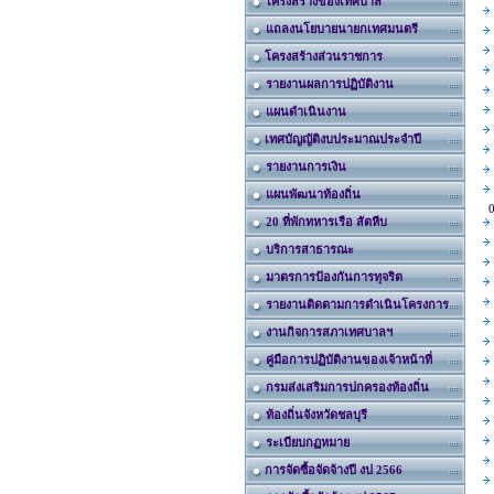
โครงสร้างของเทศบาล
แถลงนโยบายนายกเทศมนตรี
โครงสร้างส่วนราชการ
รายงานผลการปฏิบัติงาน
แผนดำเนินงาน
เทศบัญญัติงบประมาณประจำปี
รายงานการเงิน
แผนพัฒนาท้องถิ่น
0
20 ที่พักทหารเรือ สัตหีบ
บริการสาธารณะ
มาตรการป้องกันการทุจริต
รายงานติดตามการดำเนินโครงการ
งานกิจการสภาเทศบาลฯ
คู่มือการปฏิบัติงานของเจ้าหน้าที่
กรมส่งเสริมการปกครองท้องถิ่น
ท้องถิ่นจังหวัดชลบุรี
ระเบียบกฏหมาย
การจัดซื้อจัดจ้างปี งป 2566