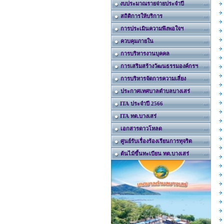
งบประมาณรายจ่ายประจำปี
สถิติการให้บริการ
การประเมินความพึงพอใจฯ
ควบคุมภายใน
การบริหารงานบุคคล
การเสริมสร้างวัฒนธรรมองค์กรฯ
การบริหารจัดการความเสี่ยง
ประกาศเทศบาลตำบลบางเสร่
ITA ประจำปี 2566
ITA ทต.บางเสร่
เอกสารดาวโหลด
ศูนย์รับเรื่องร้องเรียนการทุจริต
ต้นไม้ขึ้นทะเบียน ทต.บางเสร่