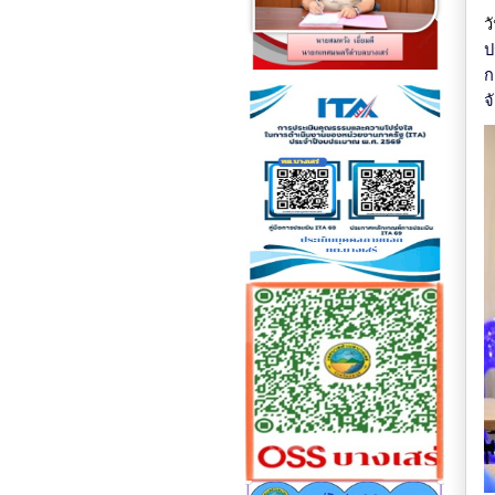
ว
ป
ก
จ