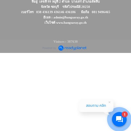
ที่อยู่ เลขที่ 99 หมู่ที่ 2 ตำบล บางเสร่ อำเภอสัตหีบ
จังหวัด ชลบุรี รหัสไปรษณีย์ 20250
เบอร์โทร 038 436139 436146 436186 มือถือ 081 9496465
อีเมล : admin@bangsaray.go.th
เว็บไซต์ www.bangsaray.go.th
Visitors : 387630
สอบถาม คลิก
1