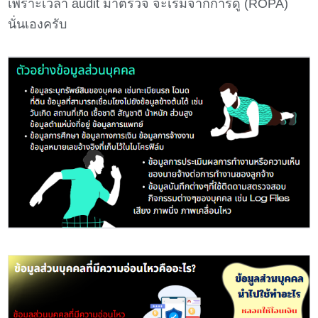
เพราะเวลา audit มาตรวจ จะเริ่มจากการดู (ROPA)
นั่นเองครับ