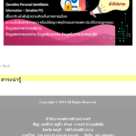
« Back
สาระน่ารู้
Copyright © 2013 All Rights Reserved.
สำนักงานเทศบาลตำบลบางเสร่
ที่อยู่ เลขที่ 99 หมู่ที่ 2 ตำบล บางเสร่ อำเภอสัตหีบ
จังหวัด ชลบุรี รหัสไปรษณีย์ 20250
เบอร์โทร 038 436139 436146 436186 มือถือ 081 9496465