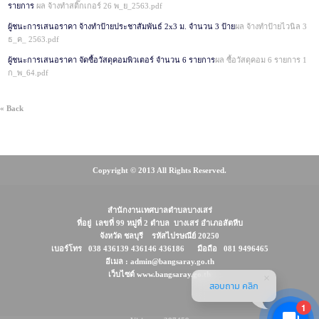
รายการ
ผล จ้างทำสติ๊กเกอร์ 26 พ_ย_2563.pdf
ผู้ชนะการเสนอราคา จ้างทำป้ายประชาสัมพันธ์ 2x3 ม. จำนวน 3 ป้าย
ผล จ้างทำป้ายไวนิล 3
ธ_ค_ 2563.pdf
ผู้ชนะการเสนอราคา จัดซื้อวัสดุคอมพิวเตอร์ จำนวน 6 รายการ
ผล ซื้อวัสดุคอม 6 รายการ 1
ก_พ_64.pdf
« Back
Copyright © 2013 All Rights Reserved.
สำนักงานเทศบาลตำบลบางเสร่
ที่อยู่ เลขที่ 99 หมู่ที่ 2 ตำบล บางเสร่ อำเภอสัตหีบ
จังหวัด ชลบุรี รหัสไปรษณีย์ 20250
เบอร์โทร 038 436139 436146 436186 มือถือ 081 9496465
อีเมล : admin@bangsaray.go.th
เว็บไซต์ www.bangsaray.go.th
สอบถาม คลิก
1