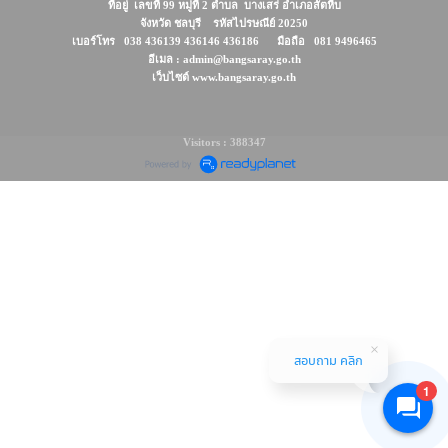
ที่อยู่ เลขที่ 99 หมู่ที่ 2 ตำบล บางเสร่ อำเภอสัตหีบ
จังหวัด ชลบุรี รหัสไปรษณีย์ 20250
เบอร์โทร 038 436139 436146 436186 มือถือ 081 9496465
อีเมล : admin@bangsaray.go.th
เว็บไซต์ www.bangsaray.go.th
Visitors : 388347
สอบถาม คลิก
1