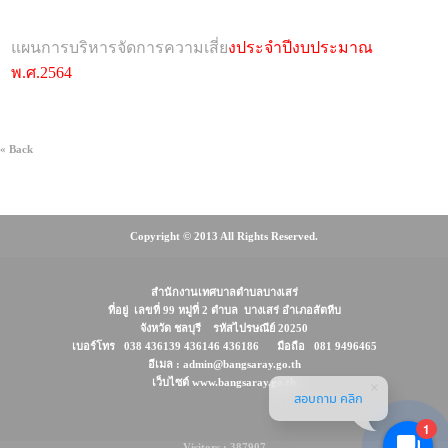
แผนการบริหารจัดการความเสี่ย
งประจำปีงบประมาณ
พ.ศ.2564
« Back
Copyright © 2013 All Rights Reserved.
สำนักงานเทศบาลตำบลบางเสร่
ที่อยู่ เลขที่ 99 หมู่ที่ 2 ตำบล บางเสร่ อำเภอสัตหีบ
จังหวัด ชลบุรี รหัสไปรษณีย์ 20250
เบอร์โทร 038 436139 436146 436186 มือถือ 081 9496465
อีเมล : admin@bangsaray.go.th
เว็บไซต์ www.bangsaray.go.th
สอบถาม คลิก
1
Visitors : 387907