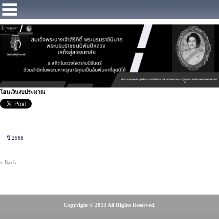
https://www.facebook.com/Municipalitybangsaray
โอนเงินงบประมาณ
ปี 2566
« Back
Copyright © 2013 All Rights Reserved.