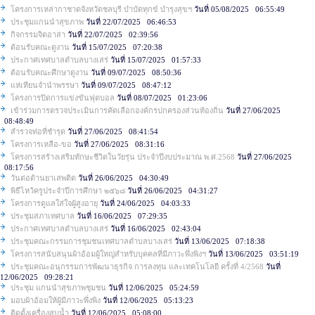
โครงการเหล่ากาชาดจังหวัดชลบุรี บำบัดทุกข์ บำรุงสุขฯ
วันที่ 05/08/2025 06:55:49
ประชุมแกนนำสุขภาพ
วันที่ 22/07/2025 06:46:53
กิจกรรมจิตอาสา
วันที่ 22/07/2025 02:39:56
ต้อนรับคณะดูงาน
วันที่ 15/07/2025 07:20:38
ประกาศเทศบาลตำบลบางเสร่
วันที่ 15/07/2025 01:57:33
ต้อนรับคณะศึกษาดูงาน
วันที่ 09/07/2025 08:50:36
แห่เทียนจำนำพรรษา
วันที่ 09/07/2025 08:47:12
โครงการปิดการแข่งขันฟุตบอล
วันที่ 08/07/2025 01:23:06
เข้าร่วมการตรวจประเมินการคัดเลือกองค์กรปกครองส่วนท้องถิ่น
วันที่ 27/06/2025
08:48:49
สำรวจท่อที่ชำรุด
วันที่ 27/06/2025 08:41:54
โครงการเหลือ-ขอ
วันที่ 27/06/2025 08:31:16
โครงการสร้างเสริมทักษะชีวิตในวัยรุ่น ประจำปีงบประมาณ พ.ศ.2568
วันที่ 27/06/2025
08:17:56
วันต่อต้านยาเสพติด
วันที่ 26/06/2025 04:30:49
พิธีไหว้ครูประจำปีการศึกษา ๒๕๖๘
วันที่ 26/06/2025 04:31:27
โครงการดูแลใส่ใจผู้สูงอายุ
วันที่ 24/06/2025 04:03:33
ประชุมสภาเทศบาล
วันที่ 16/06/2025 07:29:35
ประกาศเทศบาลตำบลบางเสร่
วันที่ 16/06/2025 02:43:04
ประชุมคณะกรรมการชุมชนเทศบาลตำบลบางเสร่
วันที่ 13/06/2025 07:18:38
โครงการสนับสนุนผ้าอ้อมผู้ใหญ่สำหรับบุคคลที่มีภาวะพึ่งพิงฯ
วันที่ 13/06/2025 03:51:19
ประชุมคณะอนุกรรมการพัฒนาธุรกิจ การลงทุน และเทคโนโลยี ครั้งที่ 4/2568
วันที่
12/06/2025 09:28:21
ประชุม แกนนำสุขภาพชุมชน
วันที่ 12/06/2025 05:24:59
มอบผ้าอ้อมให้ผู้มีภาวะพึ่งพิง
วันที่ 12/06/2025 05:13:23
ติดตั้งเครื่องสูบน้ำ
วันที่ 12/06/2025 05:08:00