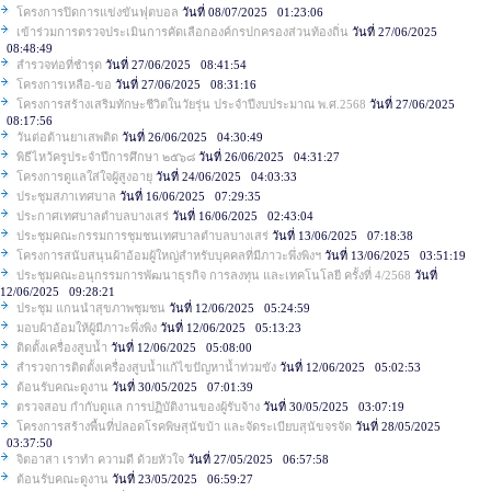
โครงการปิดการแข่งขันฟุตบอล
วันที่ 08/07/2025 01:23:06
เข้าร่วมการตรวจประเมินการคัดเลือกองค์กรปกครองส่วนท้องถิ่น
วันที่ 27/06/2025
08:48:49
สำรวจท่อที่ชำรุด
วันที่ 27/06/2025 08:41:54
โครงการเหลือ-ขอ
วันที่ 27/06/2025 08:31:16
โครงการสร้างเสริมทักษะชีวิตในวัยรุ่น ประจำปีงบประมาณ พ.ศ.2568
วันที่ 27/06/2025
08:17:56
วันต่อต้านยาเสพติด
วันที่ 26/06/2025 04:30:49
พิธีไหว้ครูประจำปีการศึกษา ๒๕๖๘
วันที่ 26/06/2025 04:31:27
โครงการดูแลใส่ใจผู้สูงอายุ
วันที่ 24/06/2025 04:03:33
ประชุมสภาเทศบาล
วันที่ 16/06/2025 07:29:35
ประกาศเทศบาลตำบลบางเสร่
วันที่ 16/06/2025 02:43:04
ประชุมคณะกรรมการชุมชนเทศบาลตำบลบางเสร่
วันที่ 13/06/2025 07:18:38
โครงการสนับสนุนผ้าอ้อมผู้ใหญ่สำหรับบุคคลที่มีภาวะพึ่งพิงฯ
วันที่ 13/06/2025 03:51:19
ประชุมคณะอนุกรรมการพัฒนาธุรกิจ การลงทุน และเทคโนโลยี ครั้งที่ 4/2568
วันที่
12/06/2025 09:28:21
ประชุม แกนนำสุขภาพชุมชน
วันที่ 12/06/2025 05:24:59
มอบผ้าอ้อมให้ผู้มีภาวะพึ่งพิง
วันที่ 12/06/2025 05:13:23
ติดตั้งเครื่องสูบน้ำ
วันที่ 12/06/2025 05:08:00
สำรวจการติดตั้งเครื่องสูบน้ำแก้ไขปัญหาน้ำท่วมขัง
วันที่ 12/06/2025 05:02:53
ต้อนรับคณะดูงาน
วันที่ 30/05/2025 07:01:39
ตรวจสอบ กำกับดูแล การปฏิบัติงานของผู้รับจ้าง
วันที่ 30/05/2025 03:07:19
โครงการสร้างพื้นที่ปลอดโรคพิษสุนัขบ้า และจัดระเบียบสุนัขจรจัด
วันที่ 28/05/2025
03:37:50
จิตอาสา เราทำ ความดี ด้วยหัวใจ
วันที่ 27/05/2025 06:57:58
ต้อนรับคณะดูงาน
วันที่ 23/05/2025 06:59:27