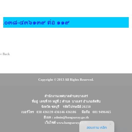
ร.๐๓๘-๔๓๖๑๓๙ ต่อ ๑๑๙
« Back
Copyright © 2013 All Rights Reserved.
สำนักงานเทศบาลตำบลบางเสร่
ที่อยู่ เลขที่ 99 หมู่ที่ 2 ตำบล บางเสร่ อำเภอสัตหีบ
จังหวัด ชลบุรี รหัสไปรษณีย์ 20250
เบอร์โทร 038 436139 436146 436186 มือถือ 081 9496465
อีเมล : admin@bangsaray.go.th
เว็บไซต์ www.bangsaray.go.th
สอบถาม คลิก